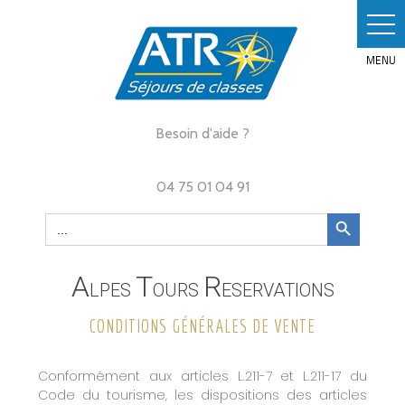
Skip
to
content
Besoin d'aide ?
04 75 01 04 91
Search Button
Search
for:
A
T
R
LPES
OURS
ESERVATIONS
CONDITIONS GÉNÉRALES DE VENTE
Conformément aux articles L.211-7 et L.211-17 du
Code du tourisme, les dispositions des articles