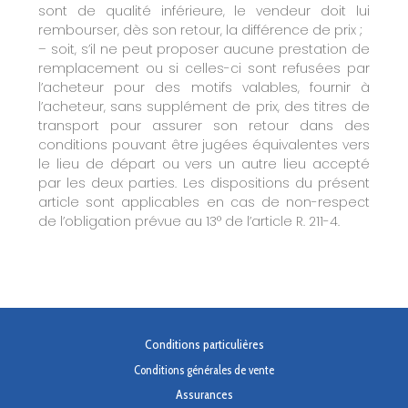
sont de qualité inférieure, le vendeur doit lui
rembourser, dès son retour, la différence de prix ;
– soit, s’il ne peut proposer aucune prestation de
remplacement ou si celles-ci sont refusées par
l’acheteur pour des motifs valables, fournir à
l’acheteur, sans supplément de prix, des titres de
transport pour assurer son retour dans des
conditions pouvant être jugées équivalentes vers
le lieu de départ ou vers un autre lieu accepté
par les deux parties. Les dispositions du présent
article sont applicables en cas de non-respect
de l’obligation prévue au 13° de l’article R. 211-4.
Conditions particulières
Conditions générales de vente
Assurances