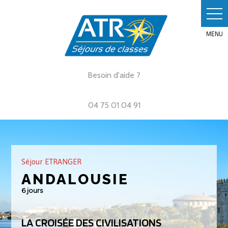
Skip
to
content
Besoin d'aide ?
04 75 01 04 91
Séjour ETRANGER
ANDALOUSIE
6 jours
LA CROISÉE DES CIVILISATIONS