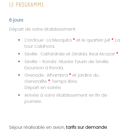
LE PROGRAMME
6 jours
Départ de votre établissement.
Cordoue : La Mezquita
*
et le quartier juif
*
. La
tour Calahora.
Séville : Cathédrale et Giralda. Real Alcazar
*
.
Séville – Ronda : Musée Taurin de Séville.
Excursion à Ronda.
Grenade : Alhambra
*
et jardins du
Generalife
*
. Temps libre.
Départ en soirée.
Arrivée à votre établissement en fin de
journée.
Séjour réalisable en avion,
tarifs sur demande
.