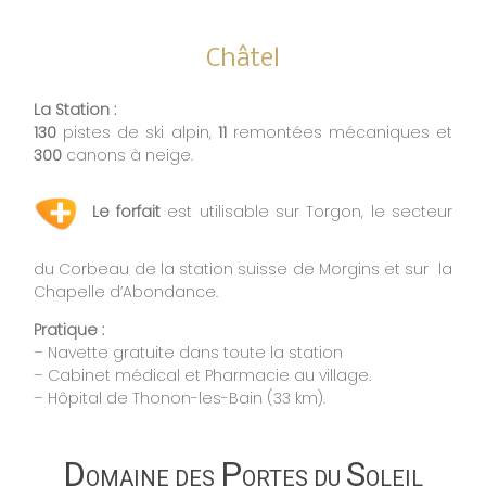
Châtel
La Station :
130
pistes de ski alpin,
11
remontées mécaniques et
300
canons à neige.
Le forfait
est utilisable sur Torgon, le secteur
du Corbeau de la station suisse de Morgins et sur la
Chapelle d’Abondance.
Pratique :
– Navette gratuite dans toute la station
– Cabinet médical et Pharmacie au village.
– Hôpital de Thonon-les-Bain (33 km).
D
P
S
OMAINE DES
ORTES DU
OLEIL