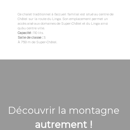
Ce chalet traditionnel à l’accueil familial est situé au centre de
Châtel sur la route du Linga. Son emplacement permet un
accès aisé aux domaines de Super-Châtel et du Linga ainsi
qu’au centre ville.
Capacité :
110 lits.
Salle de classe :
3.
À 750 m de Super-Châtel.
Découvrir la montagne
autrement !