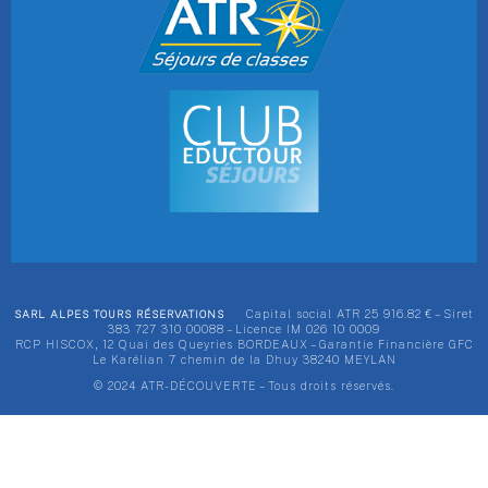
SARL ALPES TOURS RÉSERVATIONS
Capital social ATR 25 916.82 € – Siret
383 727 310 00088 – Licence IM 026 10 0009
RCP HISCOX, 12 Quai des Queyries BORDEAUX – Garantie Financière GFC
Le Karélian 7 chemin de la Dhuy 38240 MEYLAN
© 2024 ATR-DÉCOUVERTE – Tous droits réservés.