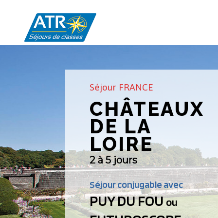
Skip
to
content
Séjour FRANCE
CHÂTEAUX
DE LA
LOIRE
2 à 5 jours
Séjour conjugable avec
PUY DU FOU
ou