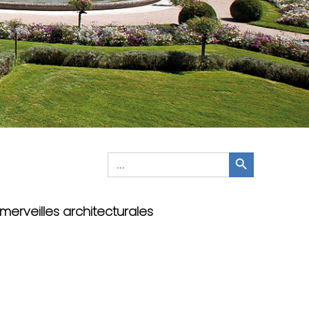
Search Button
Search
for:
 merveilles architecturales