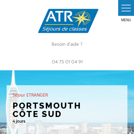
Skip
to
content
Besoin d'aide ?
04 75 01 04 91
Séjour ETRANGER
PORTSMOUTH
CÔTE SUD
4 jours