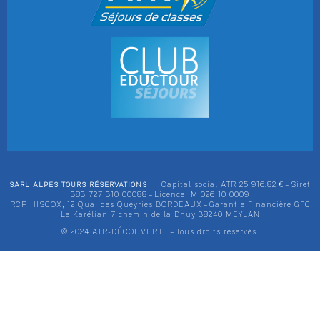
SARL ALPES TOURS RÉSERVATIONS
Capital social ATR 25 916.82 € – Siret
383 727 310 00088 – Licence IM 026 10 0009
RCP HISCOX, 12 Quai des Queyries BORDEAUX – Garantie Financière GFC
Le Karélian 7 chemin de la Dhuy 38240 MEYLAN
© 2024 ATR-DÉCOUVERTE – Tous droits réservés.