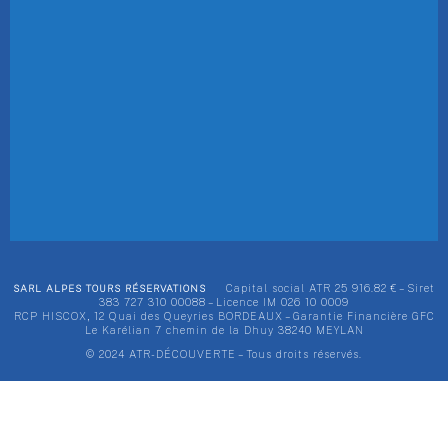
SARL ALPES TOURS RÉSERVATIONS
Capital social ATR 25 916.82 € – Siret
383 727 310 00088 – Licence IM 026 10 0009
RCP HISCOX, 12 Quai des Queyries BORDEAUX – Garantie Financière GFC
Le Karélian 7 chemin de la Dhuy 38240 MEYLAN
© 2024 ATR-DÉCOUVERTE – Tous droits réservés.